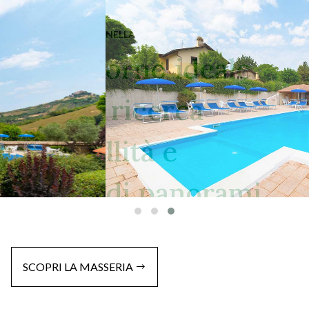
MASSERIA A COLONNELLA
Il soggiorno ideale
per chi ricerca
tranquillità e
splendidi panorami
SCOPRI LA MASSERIA