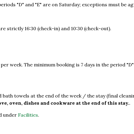
periods "D" and "E" are on Saturday; exceptions must be ag
e strictly 16:30 (check-in) and 10:30 (check-out).
er week. The minimum booking is 7 days in the period "D" a
 bath towels at the end of the week / the stay (final cleani
ove, oven, dishes and cookware at the end of this stay.
.
ted under
Facilities
.