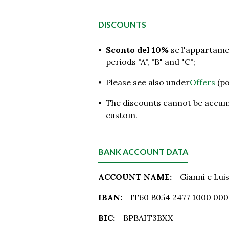
DISCOUNTS
•
Sconto del 10%
se l'appartamen
periods "A", "B" and "C";
•
Please see also under
Offers
(po
•
The discounts cannot be accumul
custom.
BANK ACCOUNT DATA
ACCOUNT NAME:
Gianni e Lui
IBAN:
IT60 B054 2477 1000 000
BIC:
BPBAIT3BXX