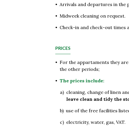
•
Arrivals and departures in the 
•
Midweek cleaning on request.
•
Check-in and check-out times ar
PRICES
•
For the appartaments they are p
the other periods;
•
The prices include:
a)
cleaning, change of linen and
leave clean and tidy the st
b)
use of the free facilities lis
c)
electricity, water, gas, VAT.