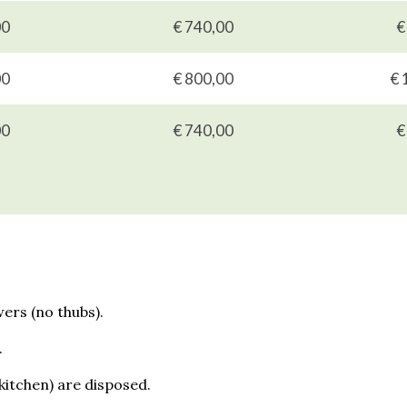
00
€ 740,00
€
00
€ 800,00
€ 
00
€ 740,00
€
ers (no thubs).
.
kitchen) are disposed.