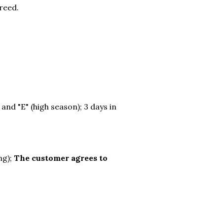
reed.
nd "E" (high season); 3 days in
ng);
The customer agrees to