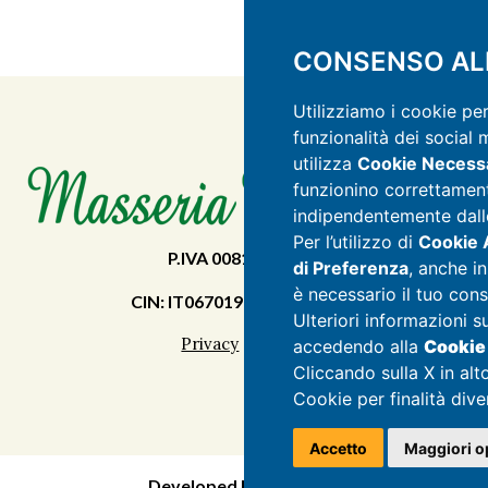
CONSENSO ALL
Utilizziamo i cookie pe
funzionalità dei social 
utilizza
Cookie Necessa
funzionino correttament
indipendentemente dalle
Per l’utilizzo di
Cookie A
P.IVA 00815020672
di Preferenza
, anche in
è necessario il tuo con
CIN: IT067019B54M2BYLSH
Ulteriori informazioni s
Privacy
|
Cookie
accedendo alla
Cookie
Cliccando sulla X in alt
Cookie per finalità dive
Accetto
Maggiori o
Developed by Genial srl