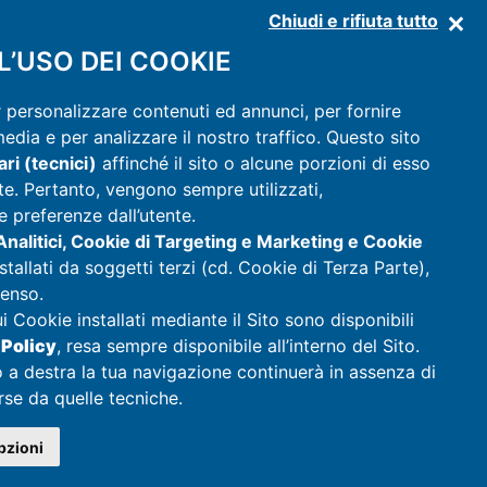
Chiudi e rifiuta tutto
’USO DEI COOKIE
r personalizzare contenuti ed annunci, per fornire
media e per analizzare il nostro traffico. Questo sito
ri (tecnici)
affinché il sito o alcune porzioni di esso
DISCOVER THE MASSERIA
e. Pertanto, vengono sempre utilizzati,
APARTMENTS
 preferenze dall’utente.
nalitici, Cookie di Targeting e Marketing e Cookie
FACILITIES
stallati da soggetti terzi (cd. Cookie di Terza Parte),
PRICES
senso.
OFFERS
ui Cookie installati mediante il Sito sono disponibili
CONTACTS
 Policy
, resa sempre disponibile all’interno del Sito.
o a destra la tua navigazione continuerà in assenza di
rse da quelle tecniche.
pzioni