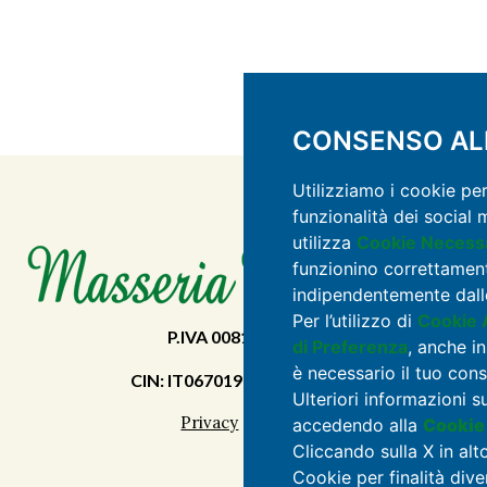
CONSENSO ALL
Utilizziamo i cookie pe
funzionalità dei social 
utilizza
Cookie Necessa
funzionino correttament
indipendentemente dalle
Per l’utilizzo di
Cookie A
P.IVA 00815020672
di Preferenza
, anche in
è necessario il tuo con
CIN: IT067019B54M2BYLSH
Ulteriori informazioni s
Privacy
|
Cookie
accedendo alla
Cookie
Cliccando sulla X in alt
Cookie per finalità dive