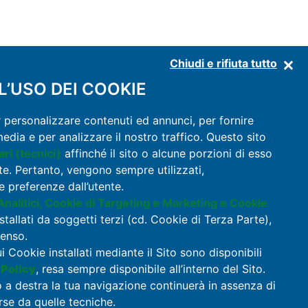
Chiudi e rifiuta tutto
’USO DEI COOKIE
r personalizzare contenuti ed annunci, per fornire
media e per analizzare il nostro traffico. Questo sito
ri (tecnici)
affinché il sito o alcune porzioni di esso
DISCOVER THE MASSERIA
e. Pertanto, vengono sempre utilizzati,
APARTMENTS
 preferenze dall’utente.
nalitici, Cookie di Targeting e Marketing e Cookie
FACILITIES
stallati da soggetti terzi (cd. Cookie di Terza Parte),
PRICES
senso.
OFFERS
ui Cookie installati mediante il Sito sono disponibili
CONTACTS
 Policy
, resa sempre disponibile all’interno del Sito.
o a destra la tua navigazione continuerà in assenza di
rse da quelle tecniche.