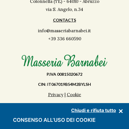
Colonnella (TE) - 64010 - Abruzzo
via S. Angelo, n.34
CONTACTS
info@masseriabarnabei.it
+39 336 660590
P.IVA 00815020672
CIN: IT067019B54M2BYLSH
Privacy
|
Cookie
Chiudi e rifiuta tutto
DÉCOUVRIR LA MASSERIA
CONSENSO ALL’USO DEI COOKIE
APARTMENTS