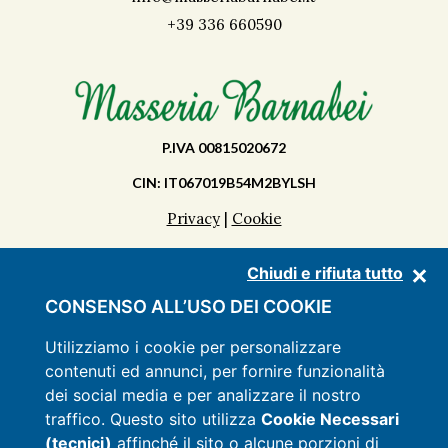
+39 336 660590
P.IVA 00815020672
CIN: IT067019B54M2BYLSH
Privacy
|
Cookie
Chiudi e rifiuta tutto
DÉCOUVRIR LA MASSERIA
CONSENSO ALL’USO DEI COOKIE
APARTMENTS
Utilizziamo i cookie per personalizzare
contenuti ed annunci, per fornire funzionalità
SERVICES
dei social media e per analizzare il nostro
LISTE
traffico. Questo sito utilizza
Cookie Necessari
(tecnici)
affinché il sito o alcune porzioni di