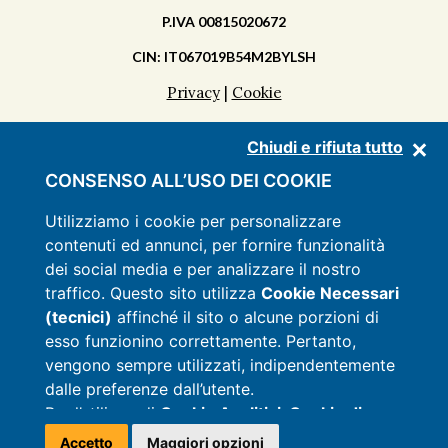
P.IVA 00815020672
CIN: IT067019B54M2BYLSH
Privacy
|
Cookie
Chiudi e rifiuta tutto
SCOPRI LA MASSERIA
CONSENSO ALL’USO DEI COOKIE
APPARTAMENTI
Utilizziamo i cookie per personalizzare
contenuti ed annunci, per fornire funzionalità
SERVIZI
dei social media e per analizzare il nostro
LISTINO
traffico. Questo sito utilizza
Cookie Necessari
(tecnici)
affinché il sito o alcune porzioni di
OFFERTE
esso funzionino correttamente. Pertanto,
CONTATTI
vengono sempre utilizzati, indipendentemente
dalle preferenze dall’utente.
Per l’utilizzo di
Cookie Analitici, Cookie di
Targeting e Marketing e Cookie di
Accetto
Maggiori opzioni