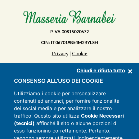
P.IVA 00815020672
CIN: IT067019B54M2BYLSH
Privacy
|
Cookie
Chiudi e rifiuta tutto
SCOPRI LA MASSERIA
CONSENSO ALL’USO DEI COOKIE
APPARTAMENTI
Utilizziamo i cookie per personalizzare
contenuti ed annunci, per fornire funzionalità
SERVIZI
dei social media e per analizzare il nostro
LISTINO
traffico. Questo sito utilizza
Cookie Necessari
(tecnici)
affinché il sito o alcune porzioni di
OFFERTE
esso funzionino correttamente. Pertanto,
CONTATTI
vengono sempre utilizzati, indipendentemente