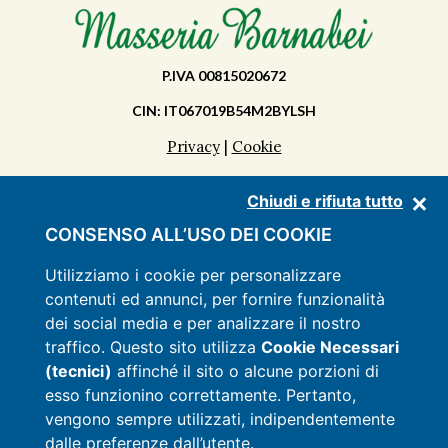
P.IVA 00815020672
CIN: IT067019B54M2BYLSH
Privacy
|
Cookie
Chiudi e rifiuta tutto
SCOPRI LA MASSERIA
CONSENSO ALL’USO DEI COOKIE
APPARTAMENTI
Utilizziamo i cookie per personalizzare
contenuti ed annunci, per fornire funzionalità
SERVIZI
dei social media e per analizzare il nostro
LISTINO
traffico. Questo sito utilizza
Cookie Necessari
(tecnici)
affinché il sito o alcune porzioni di
OFFERTE
esso funzionino correttamente. Pertanto,
CONTATTI
vengono sempre utilizzati, indipendentemente
dalle preferenze dall’utente.