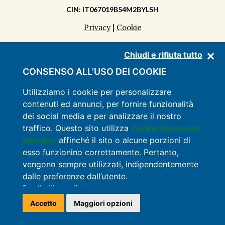
CIN: IT067019B54M2BYLSH
Privacy
|
Cookie
Chiudi e rifiuta tutto
SCOPRI LA MASSERIA
CONSENSO ALL’USO DEI COOKIE
APPARTAMENTI
Utilizziamo i cookie per personalizzare
contenuti ed annunci, per fornire funzionalità
SERVIZI
dei social media e per analizzare il nostro
LISTINO
traffico. Questo sito utilizza
Cookie Necessari
(tecnici)
affinché il sito o alcune porzioni di
OFFERTE
esso funzionino correttamente. Pertanto,
vengono sempre utilizzati, indipendentemente
CONTATTI
dalle preferenze dall’utente.
Per l’utilizzo di
Cookie Analitici, Cookie di
Targeting e Marketing e Cookie di
Accetto
Maggiori opzioni
Preferenza
, anche installati da soggetti terzi
Developed by Genial srl
(cd. Cookie di Terza Parte), è necessario il tuo